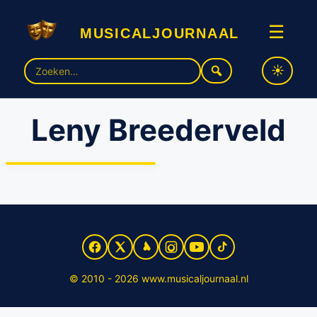
musicaljournaal
☰
Zoek
naar:
Leny Breederveld
Repetities ‘In de ban van
Broadway’ van start
© 2010 - 2026 www.musicaljournaal.nl