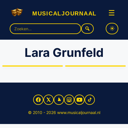
musicaljournaal
☰
Zoek
naar:
Lara Grunfeld
Veel musicalsterren in
benefiet “All Together Now”
Lara Grunfeld speelt Maria
op 12 mei
in Rotterdamse JCS
© 2010 - 2026 www.musicaljournaal.nl