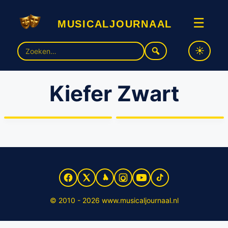
musicaljournaal
☰
Zoek
naar:
Kiefer Zwart
Kaartverkoop ‘Showponies
Alex Klaasen verrast met
2’ vandaag gestart
revue 2.0
© 2010 - 2026 www.musicaljournaal.nl