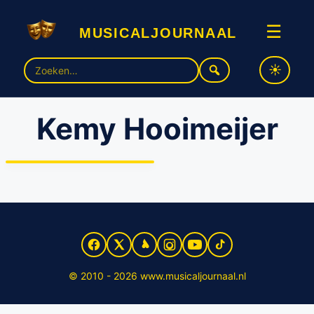
musicaljournaal
☰
Zoek
naar:
Kemy Hooimeijer
Theater Terra brengt
betoverende musical
‘Rapunzel’ naar Canada
© 2010 - 2026 www.musicaljournaal.nl