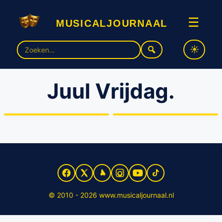
musicaljournaal
☰
Zoek
naar:
Juul Vrijdag.
Nieuwe acteurs en
Winston Post krijgt
terugkeer van
hoofdrol in ‘Soof de
oudgedienden in Soldaat
musical’
van Oranje
© 2010 - 2026 www.musicaljournaal.nl