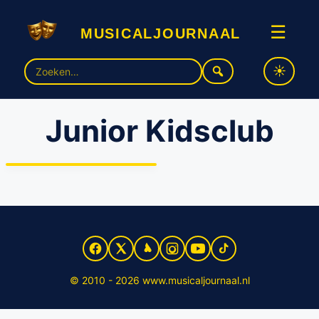
musicaljournaal
☰
Zoek
naar:
Junior Kidsclub
Kinderen stralen op eerste
Junior Sing-along van Van
Hoorne Entertainment
© 2010 - 2026 www.musicaljournaal.nl