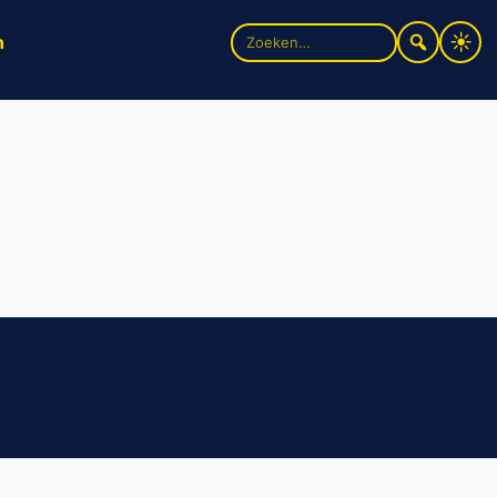
Zoek
n
naar: