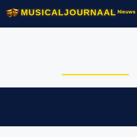
musicaljournaal
Nieuws
Thomas de Trein live bij
Juliana Toren