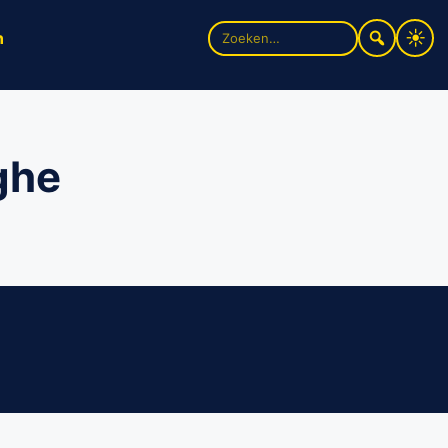
Zoek
n
naar:
ghe