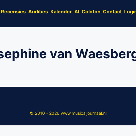
Recensies
Audities
Kalender
AI
Colofon
Contact
Logi
sephine van Waesber
© 2010 - 2026 www.musicaljournaal.nl