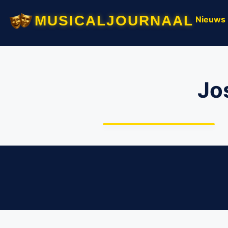
musicaljournaal
Nieuws
Jo
Explosieve primeur
OpusOne – ‘Willem &
Frieda: Roze Verzet’