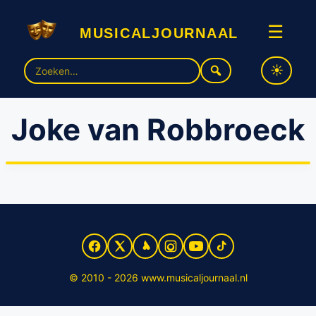
musicaljournaal
☰
Zoek
naar:
Joke van Robbroeck
Grease is een vet goed feestje
© 2010 - 2026 www.musicaljournaal.nl