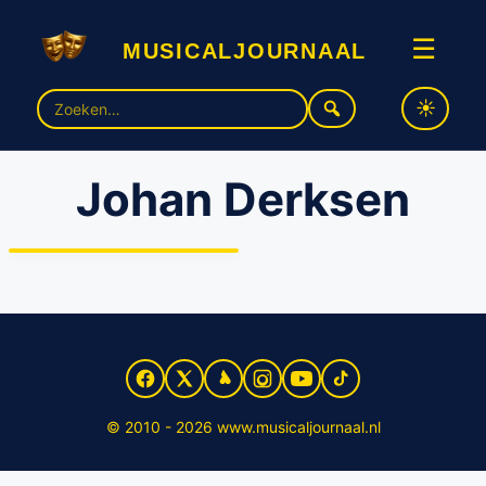
musicaljournaal
☰
Zoek
naar:
Johan Derksen
Alfred van den heuvel
speelt Johan Derksen in
“Muskee”
© 2010 - 2026 www.musicaljournaal.nl