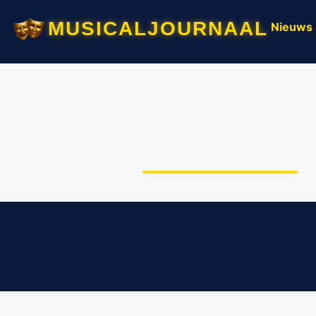
musicaljournaal
Nieuws
Uniek musical-concert
door grootste
musicalensemble van
Nederland: Ensemble,
Ensemble!