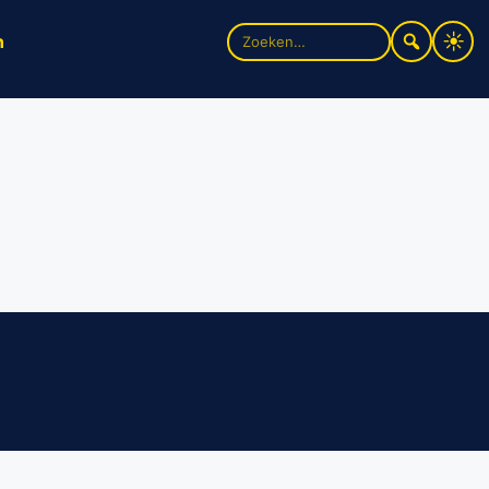
Zoek
n
naar: