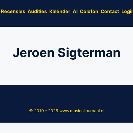
Recensies
Audities
Kalender
AI
Colofon
Contact
Logi
Jeroen Sigterman
© 2010 - 2026 www.musicaljournaal.nl