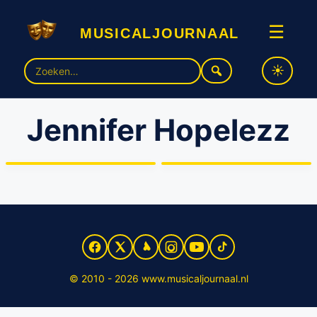
musicaljournaal
☰
Zoek
naar:
Jennifer Hopelezz
Queer liefde in de
spotlights: Marley en Geke
Jenny Arean toegevoegd
trouwen tijdens een
aan line-up ‘Paul’s Pride
theatervoorstelling
Party’
© 2010 - 2026 www.musicaljournaal.nl