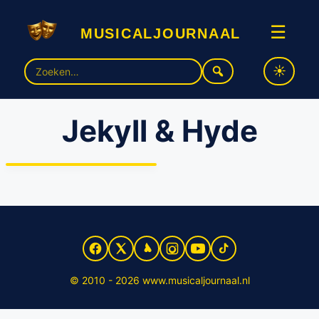
musicaljournaal
☰
Zoek
naar:
Jekyll & Hyde
Jekyll & Hyde The Musical
in Zoetermeers
Thrillerfestival
© 2010 - 2026 www.musicaljournaal.nl