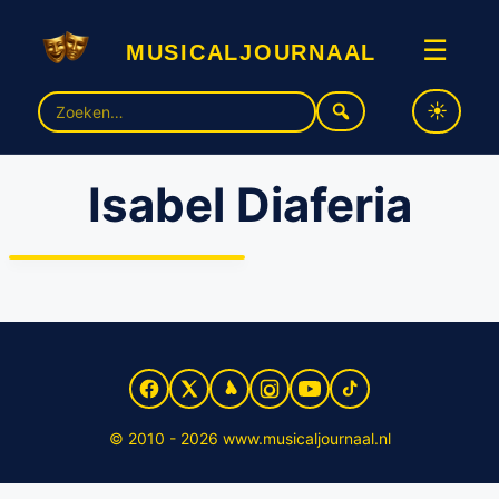
musicaljournaal
☰
Zoek
naar:
Isabel Diaferia
Musical ‘Onze Jordaan’
krijgt succesreprise met
deels nieuwe cast
© 2010 - 2026 www.musicaljournaal.nl