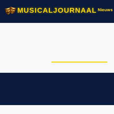
musicaljournaal
Nieuws
Haye van der Heyden
lanceert eerste hybride
musical: de ‘boeksical’