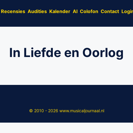
Recensies
Audities
Kalender
AI
Colofon
Contact
Logi
In Liefde en Oorlog
© 2010 - 2026 www.musicaljournaal.nl