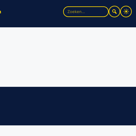
Zoek
n
naar: