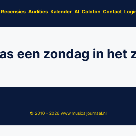
Recensies
Audities
Kalender
AI
Colofon
Contact
Logi
as een zondag in het 
© 2010 - 2026 www.musicaljournaal.nl