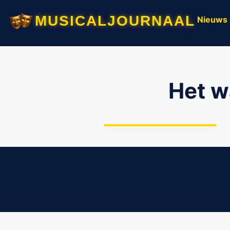
musicaljournaal
Nieuws
Spektakelmusical over
Het w
Limburgse
overstromingen met
muziek van Rowwen
Hèze