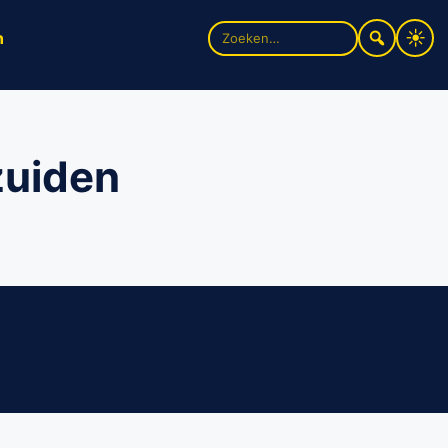
Zoek
n
naar:
zuiden