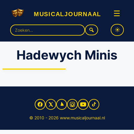
musicaljournaal
☰
Zoek
naar:
Hadewych Minis
Hadewych Minis deelt rol
met Chantal Janzen
© 2010 - 2026 www.musicaljournaal.nl