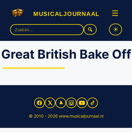
musicaljournaal
☰
Zoek
naar:
Great British Bake Off
Omroep Max overweegt
musical-versie van ‘Heel
Holland Bakt’
© 2010 - 2026 www.musicaljournaal.nl