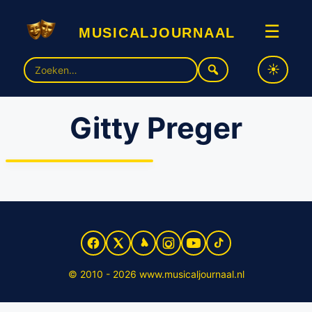
musicaljournaal
☰
Zoek
naar:
Gitty Preger
Tristan van der Lingen is
Romeo in powerpopmusical
‘& Juliet’
© 2010 - 2026 www.musicaljournaal.nl