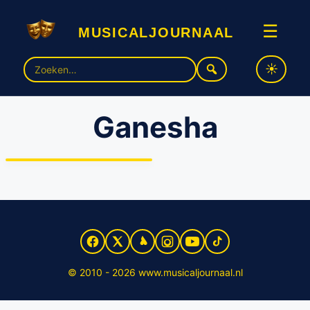
musicaljournaal
☰
Zoek
naar:
Marleen van der Loo,
Ganesha
Jeroen Phaff en Maaike
Widdershoven in
indrukwekkende musical
‘Ganesha’
© 2010 - 2026 www.musicaljournaal.nl