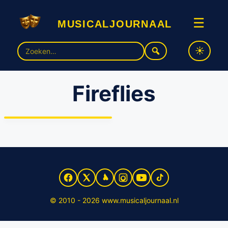
musicaljournaal
☰
Zoek
naar:
Fireflies
Shifting Daylight trapt
tournee af met nieuwe
single ‘Fireflies’
© 2010 - 2026 www.musicaljournaal.nl