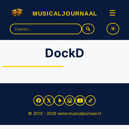
musicaljournaal
☰
Zoek
naar:
DockD
Nieuw productiehuis voor
muziektheater gelanceerd
© 2010 - 2026 www.musicaljournaal.nl