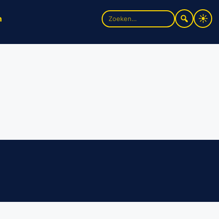
Zoek
n
naar: