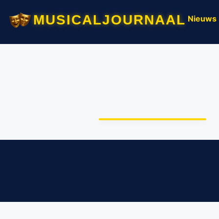
musicaljournaal
Nieuws
Dit zijn de mannen van
Antje Monteiro in
MAMMA MIA!