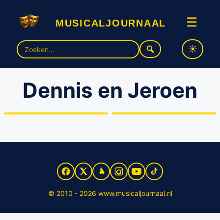
musicaljournaal
☰
Zoek
naar:
Dennis en Jeroen
Dennis en Jeroen dromen
Zorro’s Dennis en Jeroen
hardop
lanceren single én website
© 2010 - 2026 www.musicaljournaal.nl