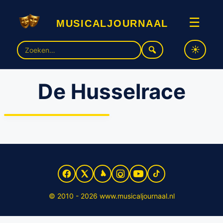
musicaljournaal
☰
Zoek
naar:
Mees Kees komt naar het
De Husselrace
theater met de
gloednieuwe
familiemusical: ‘De
Husselrace’
© 2010 - 2026 www.musicaljournaal.nl