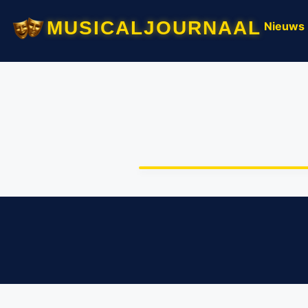
musicaljournaal
Nieuws
‘Aletta de Musical maakt’ ge
én verrassend grappig