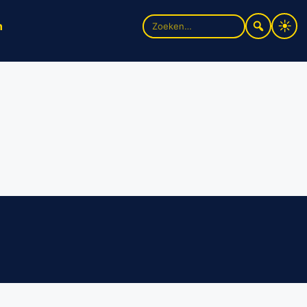
Zoek
n
naar: