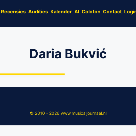
Recensies
Audities
Kalender
AI
Colofon
Contact
Logi
Daria Bukvić
schiedenis springlevend
© 2010 - 2026 www.musicaljournaal.nl