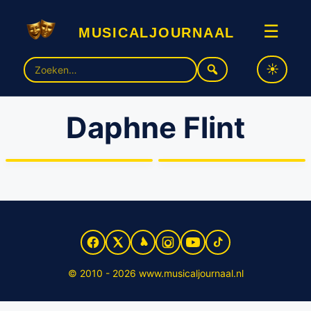
musicaljournaal
☰
Zoek
naar:
Alexandra Alphenaar,
Daphne Flint
Anouk van Nes, Ara Halici,
Hein Gerrits en Daphne
Musical over Bieber-fans
Flint in nieuwe comedy
met Ara Halici en Hein
‘Lach of ik schiet’
Gerrits
© 2010 - 2026 www.musicaljournaal.nl