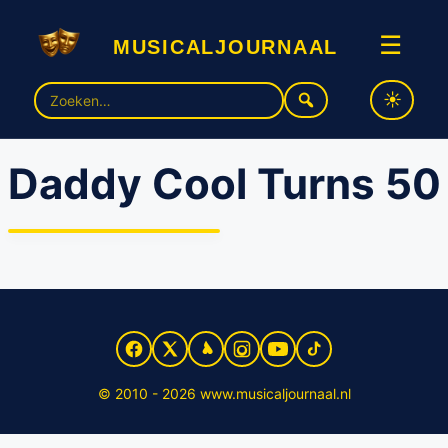
musicaljournaal
☰
Zoek
naar:
Daddy Cool Turns 50
50 jaar na Daddy Cool:
wereldhits van Boney M.
eindelijk live in het theater
© 2010 - 2026 www.musicaljournaal.nl