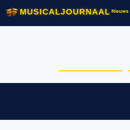
musicaljournaal
Nieuws
De volledige cast van
Cabaret is bekend!