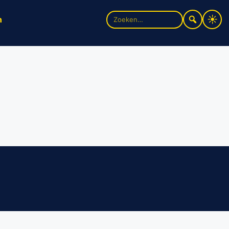
Zoek
n
naar: