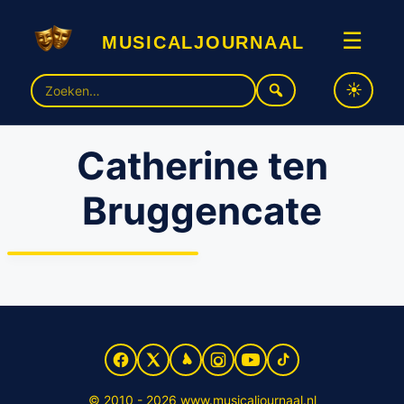
musicaljournaal
☰
Zoek
naar:
Catherine ten
Bruggencate
Catherine ten Bruggencate
weer Wilhelmina in Soldaat
van Oranje
© 2010 - 2026 www.musicaljournaal.nl