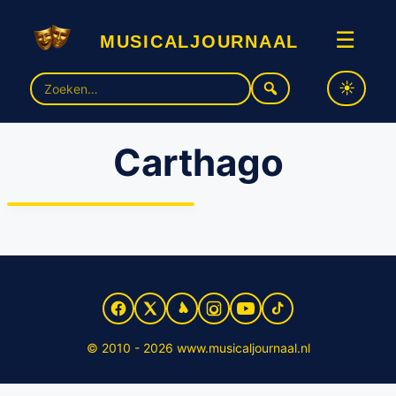
musicaljournaal
☰
Zoek
naar:
Carthago
Nieuwe musical ‘Carthago’
in Buytenpark Zoetermeer
© 2010 - 2026 www.musicaljournaal.nl