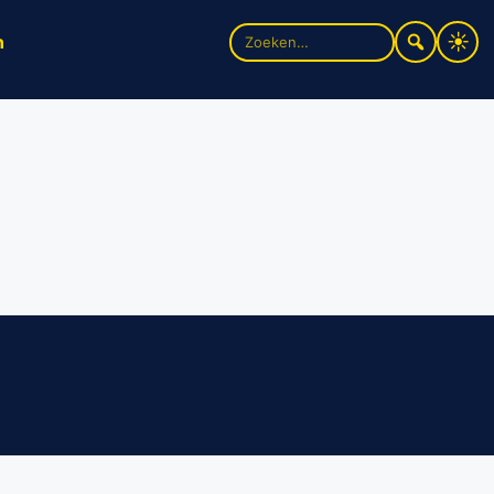
Zoek
n
naar: