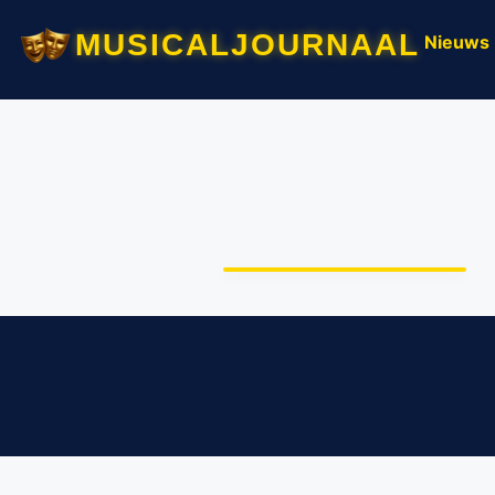
musicaljournaal
Nieuws
Tristan van der Lingen
is Romeo in
powerpopmusical ‘&
Juliet’