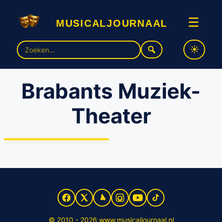
musicaljournaal
☰
Zoek
naar:
Brabants Muziek-
Theater
Auditie-oproep:
jubileumproductie van Het
Brabants Muziek-Theater
‘Titanic – De Musical’
© 2010 - 2026 www.musicaljournaal.nl