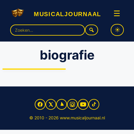
musicaljournaal
☰
Zoek
naar:
biografie
Officiële biografie van Joop
van den Ende verschijnt in
september
© 2010 - 2026 www.musicaljournaal.nl