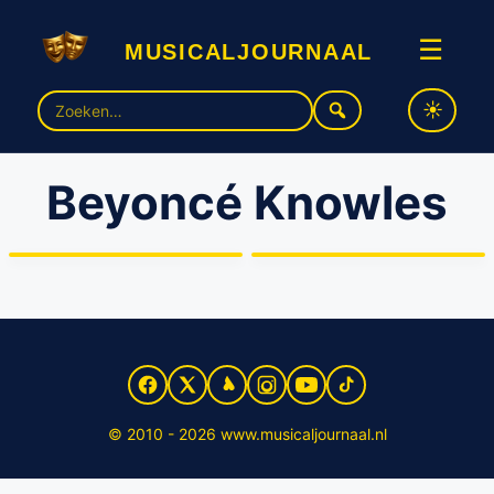
musicaljournaal
☰
Zoek
naar:
Beyoncé Knowles
Tom Cruise mogelijk met
Beyoncé in nieuwe Clint
Hoogtepunten uit ‘Disney
Eastwood musical-film A
Family Singalong’
Star Is Born
© 2010 - 2026 www.musicaljournaal.nl