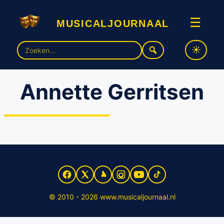
musicaljournaal
☰
Zoek
naar:
Annette Gerritsen
Schaatster Annette
Gerritsen beleeft première
musical Soof in Groningen
© 2010 - 2026 www.musicaljournaal.nl