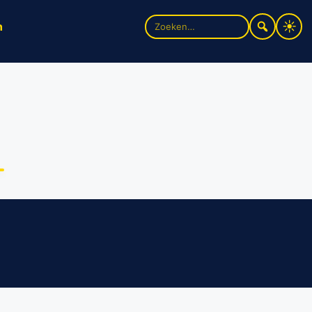
Zoek
n
naar: