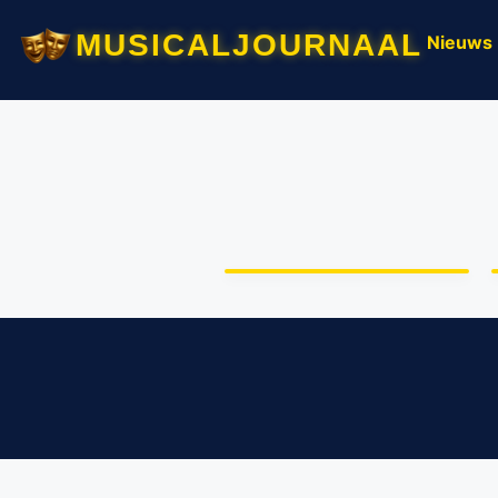
musicaljournaal
Nieuws
Chantal Janzen wordt
Rachel Hazes