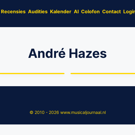
Recensies
Audities
Kalender
AI
Colofon
Contact
Logi
André Hazes
Paul de Leeuw
afgewezen voor André
Musical André Hazes
Hazes-rol
uitgesteld
© 2010 - 2026 www.musicaljournaal.nl