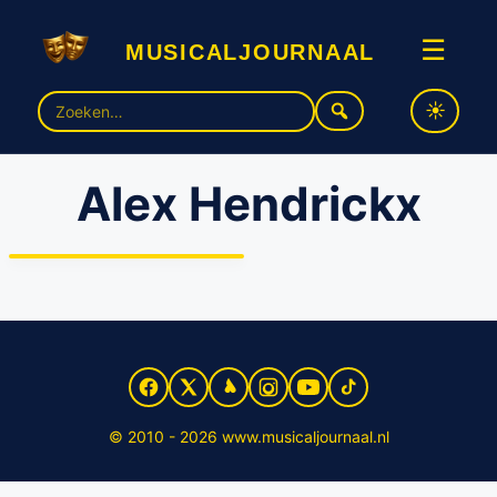
musicaljournaal
☰
Zoek
naar:
Alex Hendrickx
Tiende familievoorstelling
Pieter Kramer gaat over
Mozart
© 2010 - 2026 www.musicaljournaal.nl