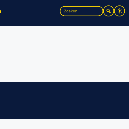
Zoek
n
naar: