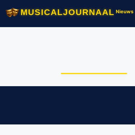
musicaljournaal
Nieuws
Musicaljournaal zet een
nieuwe stap: ontdek
onze AI-functies