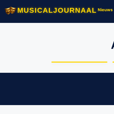
musicaljournaal
Nieuws
Vierde editie AFAS
Sprookjesconcert
wederom groot succes