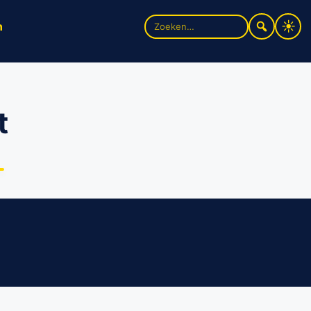
Zoek
n
naar:
t