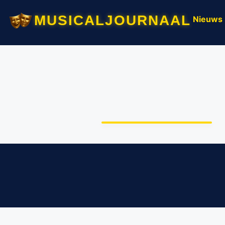
musicaljournaal
Nieuws
Eerste scenefoto’s van
de toneelkomedie
Adam & Eva 2.0