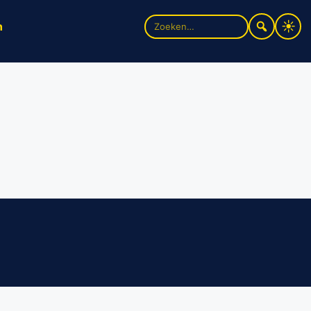
Zoek
n
naar: