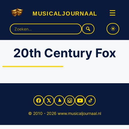
musicaljournaal
☰
Zoek
naar:
20th Century Fox
20th Century Fox maakt
musicals van
filmsuccessen
© 2010 - 2026 www.musicaljournaal.nl