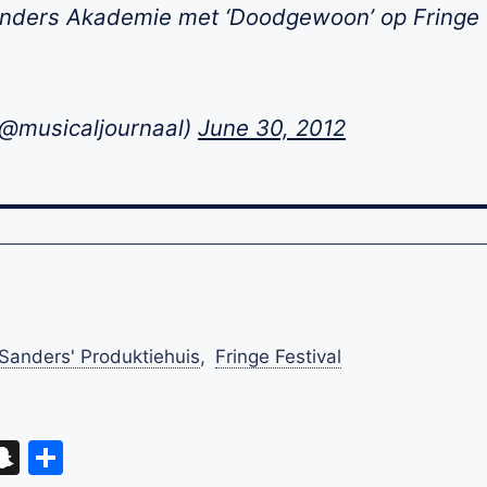
nders Akademie met ‘Doodgewoon’ op Fringe F
(@musicaljournaal)
June 30, 2012
Sanders' Produktiehuis
,
Fringe Festival
eads
hatsApp
Snapchat
Delen