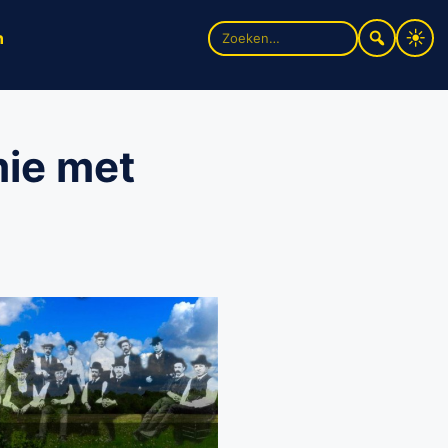
Zoek
n
naar:
ie met