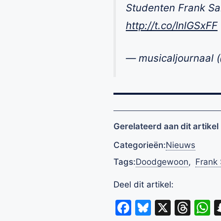
Studenten Frank Sa
http://t.co/lnlGSxFF
— musicaljournaal 
Gerelateerd aan dit artikel
Categorieën:
Nieuws
Tags:
Doodgewoon
,
Frank 
Deel dit artikel:
Facebook
Bluesky
X
Thr
W