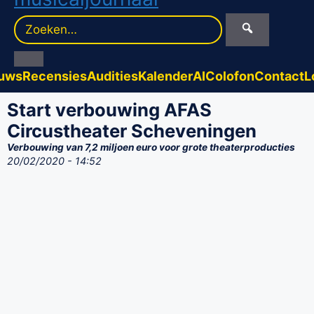
Zoek
naar:
uws
Recensies
Audities
Kalender
AI
Colofon
Contact
L
Start verbouwing AFAS
Circustheater Scheveningen
Verbouwing van 7,2 miljoen euro voor grote theaterproducties
20/02/2020 - 14:52