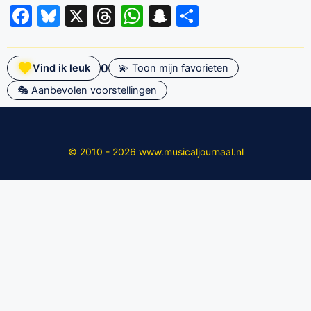
Facebook
Bluesky
X
Threads
WhatsApp
Snapchat
Delen
0
Vind ik leuk
💫 Toon mijn favorieten
🎭 Aanbevolen voorstellingen
© 2010 - 2026 www.musicaljournaal.nl