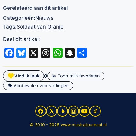
Gerelateerd aan dit artikel
Categorieën:
Nieuws
Tags:
Soldaat van Oranje
Deel dit artikel:
Facebook
Bluesky
X
Threads
WhatsApp
Snapchat
Delen
0
Vind ik leuk
💫 Toon mijn favorieten
🎭 Aanbevolen voorstellingen
© 2010 - 2026 www.musicaljournaal.nl