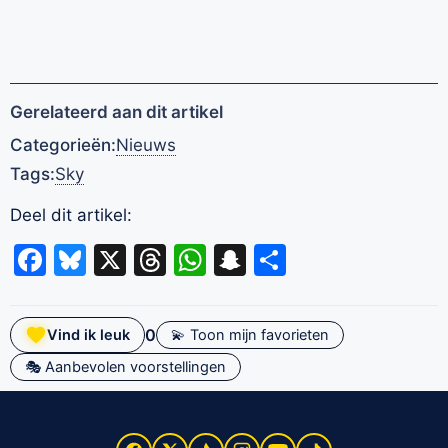
Gerelateerd aan dit artikel
Categorieën:
Nieuws
Tags:
Sky
Deel dit artikel:
Facebook
Bluesky
X
Threads
WhatsApp
Snapchat
Delen
0
Vind ik leuk
💫 Toon mijn favorieten
🎭 Aanbevolen voorstellingen