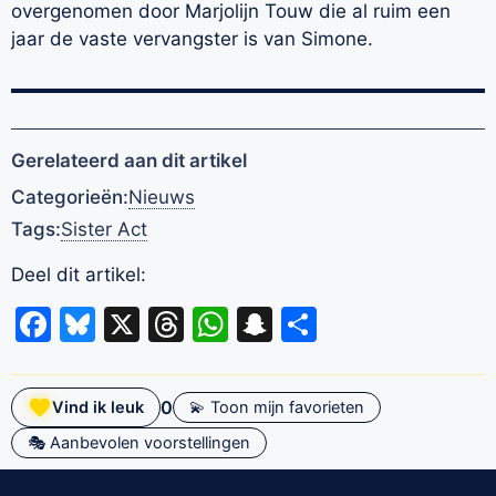
overgenomen door Marjolijn Touw die al ruim een
jaar de vaste vervangster is van Simone.
Gerelateerd aan dit artikel
Categorieën:
Nieuws
Tags:
Sister Act
Deel dit artikel:
Facebook
Bluesky
X
Threads
WhatsApp
Snapchat
Delen
0
Vind ik leuk
💫 Toon mijn favorieten
🎭 Aanbevolen voorstellingen