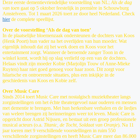
Deze eerste dementievriendelijke voorstelling van NL;
Als de dag
van toen
gaat op 5 oktober feestelijk in première in Schouwburg
Amstelveen. Tot 1 maart 2026 toert ze door heel Nederland. Check
hier
de complete speellijst.
Over de voorstelling ‘Als de dag van toen’
In de plaatselijke bloemenzaak ondersteunen de dochters van Koos
(Henk Poort) hun vader na het overlijden van hun moeder. Wat
eigenlijk inhoudt dat zij het werk doen en Koos voor het
entertainment zorgt. Wanneer de beroemde zanger Toon in de
winkel komt, wordt hij op slag verliefd op een van de dochters.
Helaas vindt zijn moeder Kobie (Marjolijn Touw of Anne-Mieke
Ruyten) haar niet goed genoeg voor haar zoon. Dit zorgt voor
hilarische en ontroerende situaties, plus een inkijkje in de
geschiedenis van Koos en Kobie zelf.
Over Music Care
Sinds 2014 toert Music Care met nostalgisch muziektheater langs
zorginstellingen om het échte theatergevoel naar ouderen en mensen
met dementie te brengen. Met hun herkenbare verhalen en de liedjes
van weleer brengen zij herinneringen weer tot leven. Music Care is
opgericht door Astrid Nijssen, en bestaat uit een groep professionele
musical acteurs (o.a.
Titanic, de Tocht, Soldaat van Oranje
). Na 11
jaar toeren met 9 verschillende voorstellingen in ruim 550
verschillende zorginstellingen en heeft Music Care meer dan 86.000