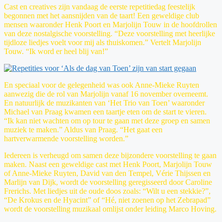
Cast en creatives zijn vandaag de eerste repetitiedag feestelijk
begonnen met het aansnijden van de taart! Een geweldige club
mensen waaronder Henk Poort en Marjolijn Touw in de hoofdrollen
van deze nostalgische voorstelling. “Deze voorstelling met heerlijke
tijdloze liedjes voelt voor mij als thuiskomen.” Vertelt Marjolijn
Touw. “Ik word er heel blij van!”
En speciaal voor de gelegenheid was ook Anne-Mieke Ruyten
aanwezig die de rol van Marjolijn vanaf 16 november overneemt.
En natuurlijk de muzikanten van ‘Het Trio van Toen’ waaronder
Michael van Praag kwamen een taartje eten om de start te vieren.
“Ik kan niet wachten om op tour te gaan met deze groep en samen
muziek te maken.” Aldus van Praag. “Het gaat een
hartverwarmende voorstelling worden.”
Iedereen is verheugd om samen deze bijzondere voorstelling te gaan
maken. Naast een geweldige cast met Henk Poort, Marjolijn Touw
of Anne-Mieke Ruyten, David van den Tempel, Vérie Thijssen en
Marlijn van Dijk, wordt de voorstelling geregisseerd door Caroline
Frerichs. Met liedjes uit de oude doos zoals: “Wilt u een stekkie?”,
“De Krokus en de Hyacint” of “Hé, niet zoenen op het Zebrapad”
wordt de voorstelling muzikaal omlijst onder leiding Marco Hoving.