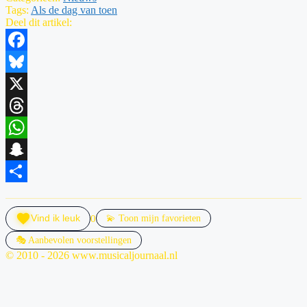
Tags:
Als de dag van toen
Deel dit artikel:
Facebook
Bluesky
X
Threads
WhatsApp
Snapchat
Delen
0
Vind ik leuk
💫 Toon mijn favorieten
🎭 Aanbevolen voorstellingen
© 2010 - 2026 www.musicaljournaal.nl