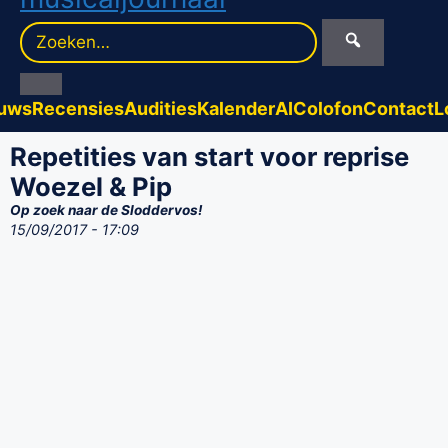
Zoek
naar:
uws
Recensies
Audities
Kalender
AI
Colofon
Contact
L
Repetities van start voor reprise
Woezel & Pip
Op zoek naar de Sloddervos!
15/09/2017 - 17:09