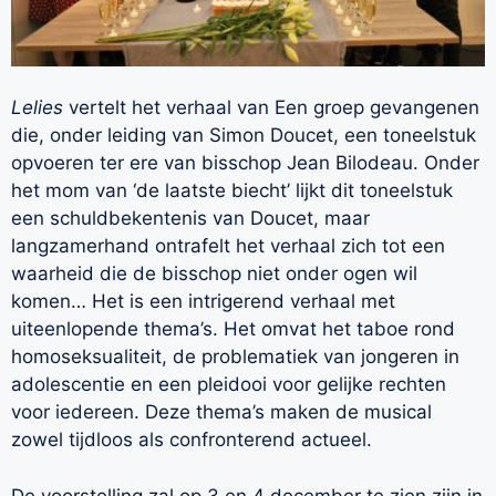
Lelies
vertelt het verhaal van Een groep gevangenen
die, onder leiding van Simon Doucet, een toneelstuk
opvoeren ter ere van bisschop Jean Bilodeau. Onder
het mom van ‘de laatste biecht’ lijkt dit toneelstuk
een schuldbekentenis van Doucet, maar
langzamerhand ontrafelt het verhaal zich tot een
waarheid die de bisschop niet onder ogen wil
komen… Het is een intrigerend verhaal met
uiteenlopende thema’s. Het omvat het taboe rond
homoseksualiteit, de problematiek van jongeren in
adolescentie en een pleidooi voor gelijke rechten
voor iedereen. Deze thema’s maken de musical
zowel tijdloos als confronterend actueel.
De voorstelling zal op 3 en 4 december te zien zijn in